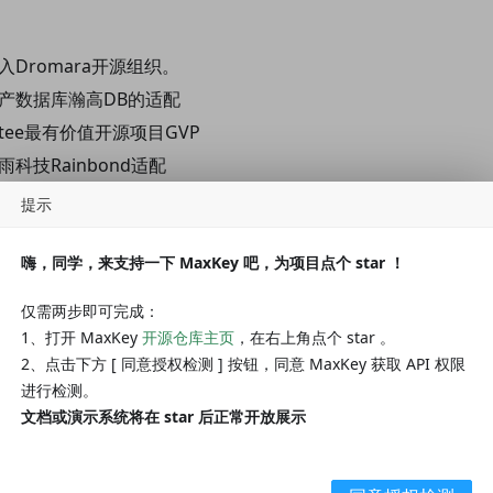
入Dromara开源组织。
国产数据库瀚高DB的适配
itee最有价值开源项目GVP
雨科技Rainbond适配
2.6.0版本，更新版本到3.2.0。
提示
嗨，同学，来支持一下 MaxKey 吧，为项目点个 star ！
腾讯iOA零信任产品适配
仅需两步即可完成：
端基于FreeMarker最终版本更新到3.3.2。
1、打开 MaxKey
开源仓库主页
，在右上角点个 star 。
过3个月的研发，基于Angular前端，前后端分离的版本3.5.0发
2、点击下方 [ 同意授权检测 ] 按钮，同意 MaxKey 获取 API 权限
进行检测。
docker-compose部署
文档或演示系统将在 star 后正常开放展示
在飞腾信息技术有限公司的飞腾腾云S2500处理器平台上顺利安